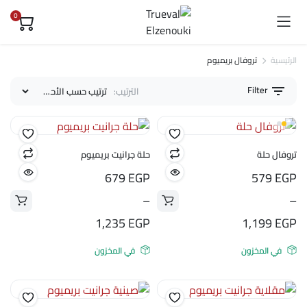
0
الرئيسية
تروفال بريميوم
Filter
الترتيب:
ى
ى
تروفال حلة
حلة جرانيت بريميوم
نطاق
نطاق
679
EGP
579
EGP
السعر:
السعر:
–
–
من
من
1,235
EGP
1,199
EGP
في المخزون
في المخزون
خلال
خلال